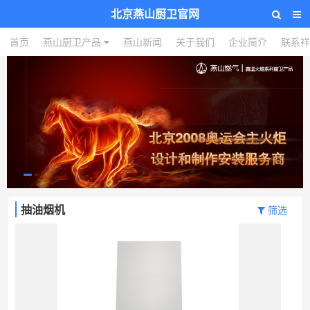
北京燕山厨卫官网
首页
燕山厨卫产品
燕山新闻
关于我们
企业简介
联系祥
抽油烟机
筛选