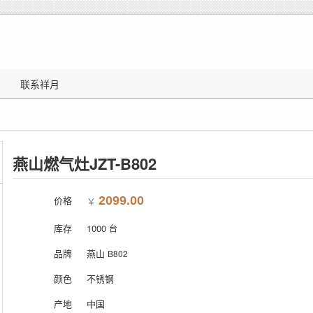
联系祥月
燕山燃气灶JZT-B802
价格
2099.00
￥
库存
1000
台
品牌
燕山
B802
颜色
不锈钢
产地
中国