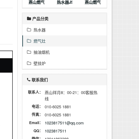
燕山燃气灶JZT-A801
热水器JSQ30-YS16K 数码恒温热水器
燕山燃气灶JZT-B801
产品分类
热水器
燃气灶
抽油烟机
壁挂炉
联系我们
联系人：
燕山祥月8：00-21：00客服热
线
电话：
010-6025 1881
传真：
010-6025 1881
Email：
1023817511@qq.com
QQ：
1023817511
微信：
13911863388