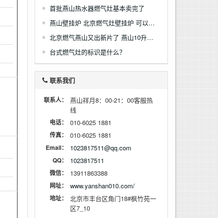
首批燕山热水器燃气灶基本卖完了
燕山壁挂炉 北京燃气灶壁挂炉 可以大批量承接暖气和地暖清洗业务
北京燃气燕山又出新片了 燕山10升数码恒温热水器JSQ20-HDA
台式燃气灶的标识是什么？
联系我们
联系人：
燕山祥月8：00-21：00客服热
线
电话：
010-6025 1881
传真：
010-6025 1881
Email：
1023817511@qq.com
QQ：
1023817511
微信：
13911863388
网址：
www.yanshan010.com/
地址：
北京市丰台区角门18#枫竹苑一
区7_10