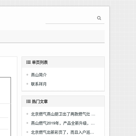
单页列表
燕山简介
联系祥月
热门文章
北京燃气燕山厨卫出了两款燃气灶 行业拳头产品
燕山燃气2019年，产品全新升级，打造更安全、更节能、智能的产品
北京燃气出新彩页了，而且入户巡检，小区宣传也有新帐篷了