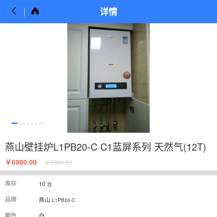
详情
燕山壁挂炉L1PB20-C C1蓝屏系列 天然气(12T)
￥6980.00
￥6980.00
库存
10
台
品牌
燕山
L1PB20-C
颜色
白